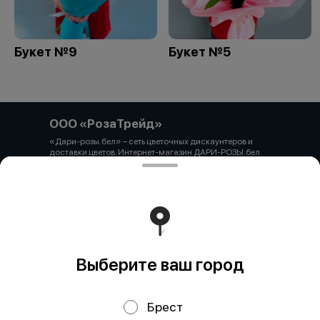
Букет №9
Букет №5
ООО «РозаТрейд»
«Дари-розы.бел» – сеть цветочных дискаунтеров и
доставки цветов. Интернет-магазин ДАРИ-РОЗЫ.бел
зарегистрирован 06.12.2021 № 524431 в Торговом
реестре РБ ООО «РозаТрейд» Юридический/почтовый
адрес: 210027, РБ, г. Витебск, пр-т Победы 9 оф.113
Свидетельство о государственной регистрации
выдано администрацией Первомайского района г.
Витебска от 12.10.2021 УНП 391926869 Мы принимаем
онлайн оплату. ВНИМАНИЕ перед оплатой уточняйте
наличие товара у менеджера.
Работает на эффективном ядре
Foodpicásso
ver. 3.2
Выберите ваш город
Брест