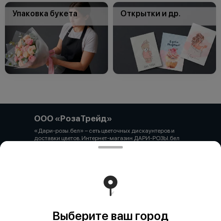
Упаковка букета
Открытки и др.
ООО «РозаТрейд»
«Дари-розы.бел» – сеть цветочных дискаунтеров и
доставки цветов. Интернет-магазин ДАРИ-РОЗЫ.бел
зарегистрирован 06.12.2021 № 524431 в Торговом
реестре РБ ООО «РозаТрейд» Юридический/почтовый
адрес: 210027, РБ, г. Витебск, пр-т Победы 9 оф.113
Свидетельство о государственной регистрации
выдано администрацией Первомайского района г.
Витебска от 12.10.2021 УНП 391926869 Мы принимаем
онлайн оплату. ВНИМАНИЕ перед оплатой уточняйте
наличие товара у менеджера.
Работает на эффективном ядре
Foodpicásso
ver. 3.2
Выберите ваш город