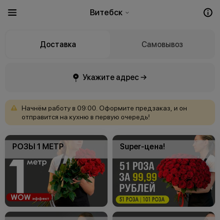
Витебск
Доставка
Самовывоз
Укажите адрес →
Начнём
работу
в
09:00.
Оформите
предзаказ,
и
он
отправится
на
кухню
в
первую
очередь!
РОЗЫ 1 МЕТР
Super-цена!