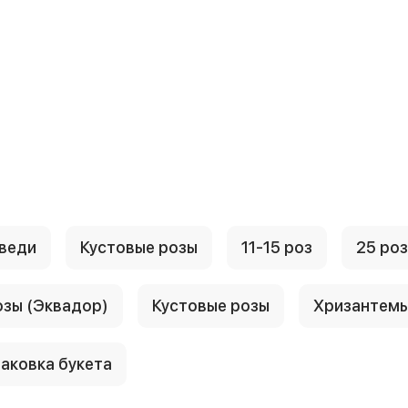
веди
Кустовые розы
11-15 роз
25 роз
озы (Эквадор)
Кустовые розы
Хризантем
аковка букета