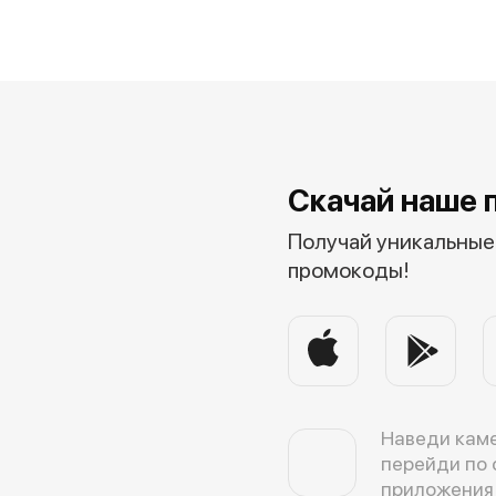
Скачай наше 
Получай уникальные 
промокоды!
Наведи каме
перейди по 
приложения