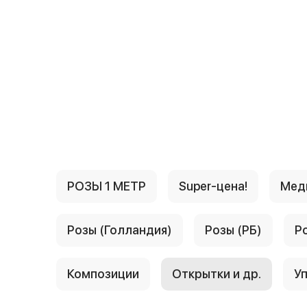
{{ textContacts }}
РОЗЫ 1 МЕТР
Super-цена!
Мед
Розы (Голландия)
Розы (РБ)
Р
Композиции
Открытки и др.
Уп