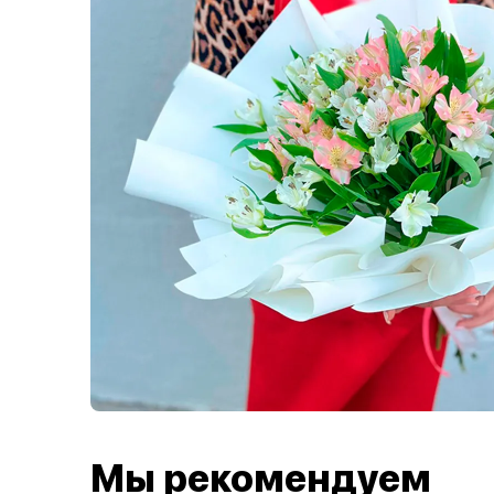
Мы рекомендуем