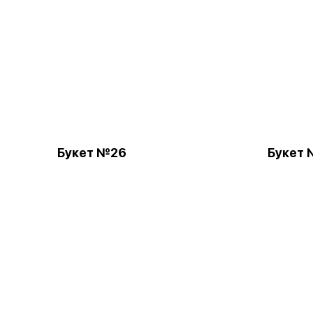
Букет №26
Букет