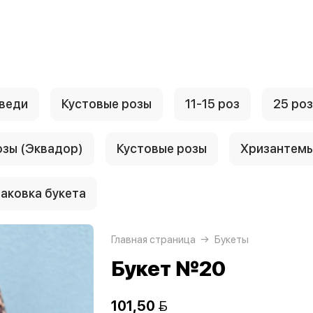
веди
Кустовые розы
11-15 роз
25 роз
озы (Эквадор)
Кустовые розы
Хризантем
аковка букета
Главная страница
Букеты
Букет №20
101,50 