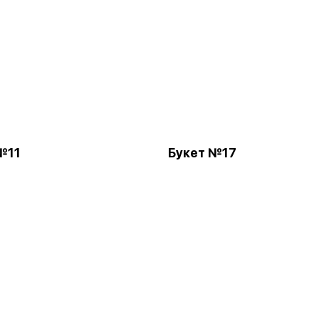
№11
Букет №17