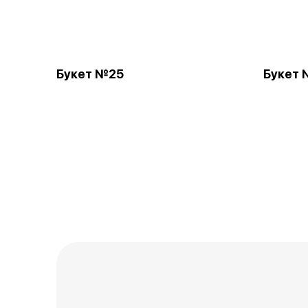
Букет №25
Букет