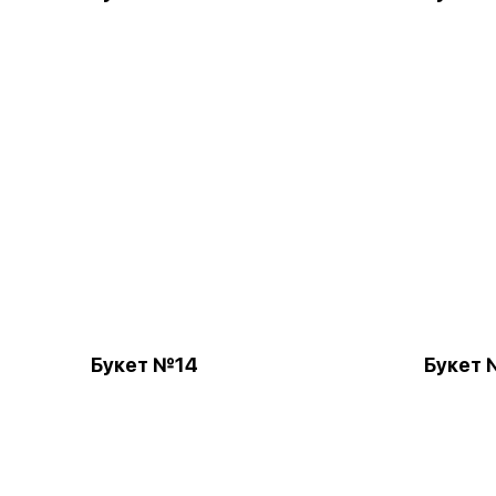
Букет №14
Букет 