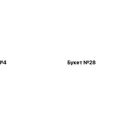
 №4
Букет №28