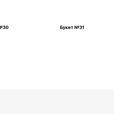
 №30
Букет №31