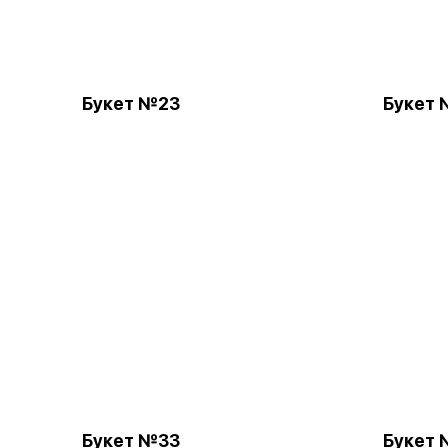
Букет №23
Букет 
Букет №33
Букет 