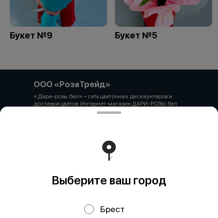
Букет №9
Букет №5
ООО «РозаТрейд»
«Дари-розы.бел» – сеть цветочных дискаунтеров и
доставки цветов. Интернет-магазин ДАРИ-РОЗЫ.бел
зарегистрирован 06.12.2021 № 524431 в Торговом
реестре РБ ООО «РозаТрейд» Юридический/почтовый
адрес: 210027, РБ, г. Витебск, пр-т Победы 9 оф.113
Свидетельство о государственной регистрации
выдано администрацией Первомайского района г.
Витебска от 12.10.2021 УНП 391926869 Мы принимаем
онлайн оплату. ВНИМАНИЕ перед оплатой уточняйте
наличие товара у менеджера.
Работает на эффективном ядре
Foodpicásso
ver. 3.2
Выберите ваш город
Брест