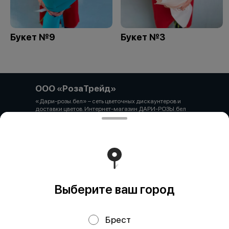
Букет №9
Букет №3
ООО «РозаТрейд»
«Дари-розы.бел» – сеть цветочных дискаунтеров и
доставки цветов. Интернет-магазин ДАРИ-РОЗЫ.бел
зарегистрирован 06.12.2021 № 524431 в Торговом
реестре РБ ООО «РозаТрейд» Юридический/почтовый
адрес: 210027, РБ, г. Витебск, пр-т Победы 9 оф.113
Свидетельство о государственной регистрации
выдано администрацией Первомайского района г.
Витебска от 12.10.2021 УНП 391926869 Мы принимаем
онлайн оплату. ВНИМАНИЕ перед оплатой уточняйте
наличие товара у менеджера.
Работает на эффективном ядре
Foodpicásso
ver. 3.2
Выберите ваш город
Брест