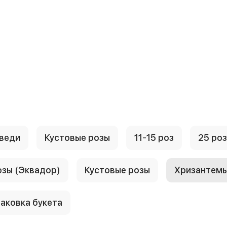
веди
Кустовые розы
11-15 роз
25 роз
озы (Эквадор)
Кустовые розы
Хризантем
аковка букета