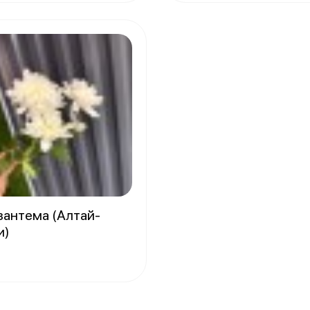
зантема (Алтай-
и)