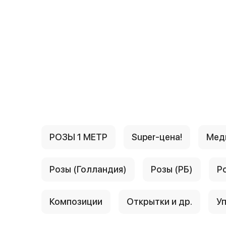
{{ textContacts }}
РОЗЫ 1 МЕТР
Super-цена!
Мед
Розы (Голландия)
Розы (РБ)
Р
Композиции
Открытки и др.
Уп