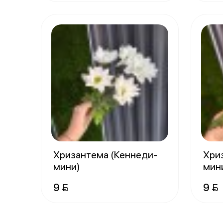
Хризантема (Кеннеди-
Хри
мини)
мин
9 
9 