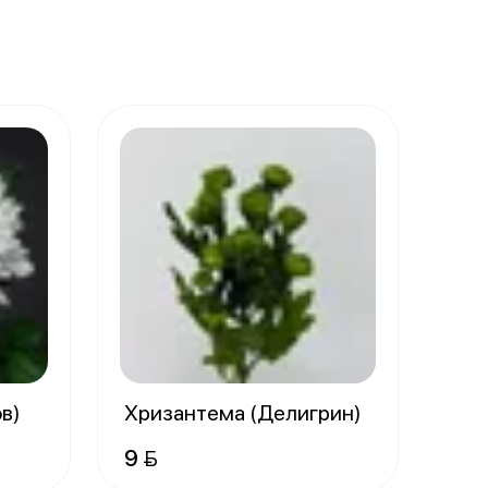
ов)
Хризантема (Делигрин)
9 