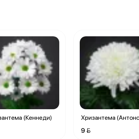
зантема (Кеннеди)
Хризантема (Антон
9 