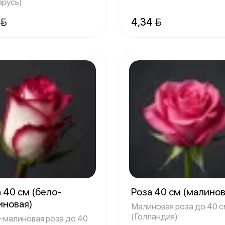
арусь)
 
4,34 
 40 см (бело-
Роза 40 см (малино
иновая)
Малиновая роза до 40 с
(Голландия)
-малиновая роза до 40