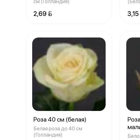
см (Голландия)
(Бел
2,69 
3,15
Роза 40 см (белая)
Роза
мал
Белая роза до 40 см
(Голландия)
Бело