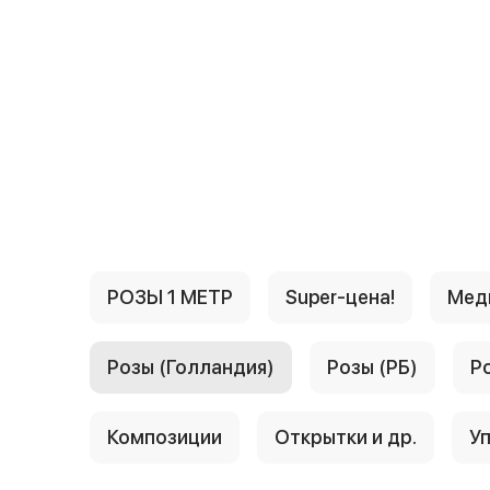
{{ textContacts }}
РОЗЫ 1 МЕТР
Super-цена!
Мед
Розы (Голландия)
Розы (РБ)
Р
Композиции
Открытки и др.
Уп