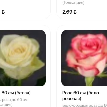
(Голландия)
 
2,69 
 60 см (белая)
Роза 60 см (бело-
розовая)
я роза до 60 см
ландия)
Бело-розовая роза до 6