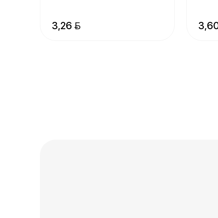
3,26 
3,6