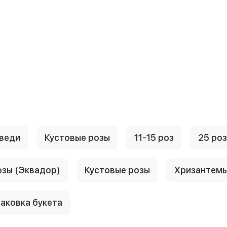
веди
Кустовые розы
11-15 роз
25 роз
озы (Эквадор)
Кустовые розы
Хризантем
аковка букета