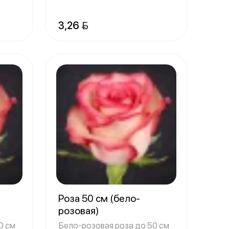
3,26 
Роза 50 см (бело-
розовая)
0 см
Бело-розовая роза до 50 см