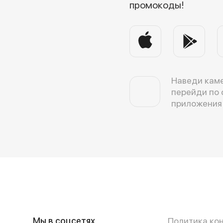
промокоды!
Наведи каме
перейди по 
приложения
Мы в соцсетях
Политика ко