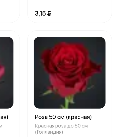
3,15 
вая)
Роза 50 см (красная)
м
Красная роза до 50 см
(Голландия)