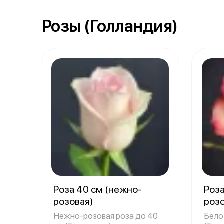
Розы (Голландия)
Роза 40 см (нежно-
Роза
розовая)
роз
Нежно-розовая роза до 40
Бело