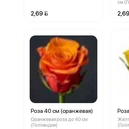
см (
2,69 
2,69
Роза 40 см (оранжевая)
Роза
Оранжевая роза до 40 см
Жёлт
(Голландия)
(Гол