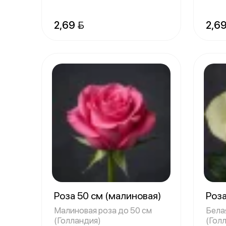
2,69 
2,69
Роза 50 см (малиновая)
Роза
Малиновая роза до 50 см
Бела
(Голландия)
(Гол