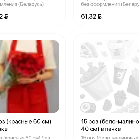
мления (Беларусь)
без оформления (Белару
2 
61,32 
оз (красные 60 см)
15 роз (бело-малин
чке
40 см) в пачке
з (красные 60 см) без
15 роз (бело-малиновые