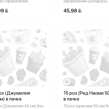
без оформления
оформления (Беларусь)
ландия)
99 
45,98 
роз (Джумилия
15 роз (Ред Наоми 5
м) в пачке
в пачке
оз (Джумилия 40 см) без
15 роз (красные 50 см) б