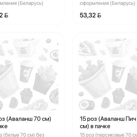
мления (Беларусь)
оформления (Беларусь)
2 
53,32 
оз (Аваланш 70 см)
15 роз (Аваланш Пич
чке
см) в пачке
з (белые 70 см) без
15 роз (персиковые 70 с