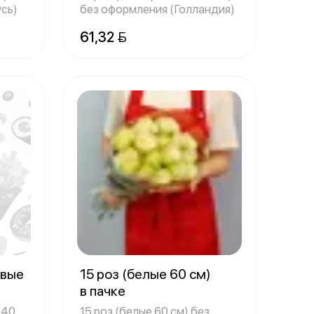
сь)
без оформления (Голландия)
61,32 
овые
15 роз (белые 60 см)
в пачке
 40
15 роз (белые 60 см) без