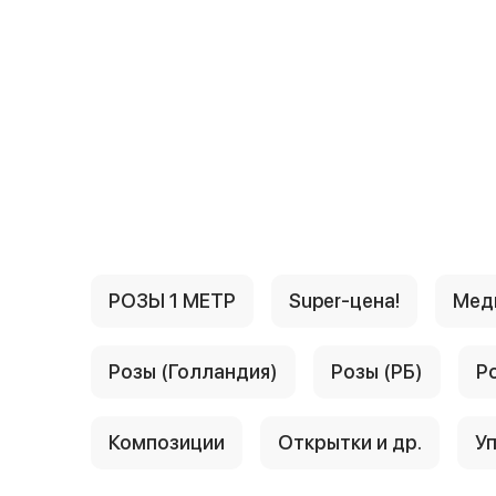
{{ textContacts }}
РОЗЫ 1 МЕТР
Super-цена!
Мед
Розы (Голландия)
Розы (РБ)
Р
Композиции
Открытки и др.
Уп