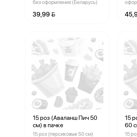
без оформления (Беларусь)
офор
39,99 
45,
15 роз (Аваланш Пич 50
15 р
см) в пачке
60 с
15 роз (персиковые 50 см)
15 ро