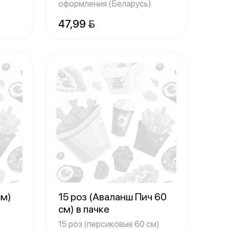
оформления (Беларусь)
47,99 
см)
15 роз (Аваланш Пич 60
см) в пачке
15 роз (персиковые 60 см)