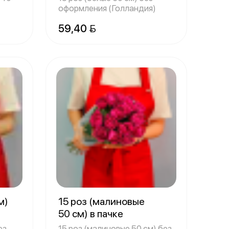
оформления (Голландия)
59,40 
м)
15 роз (малиновые
50 см) в пачке
ез
15 роз (малиновые 50 см) без