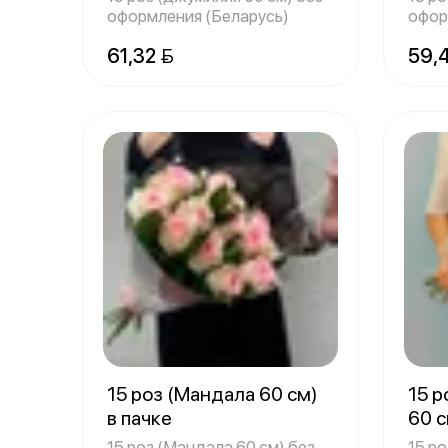
оформления (Беларусь)
офор
61,32 
59,
15 роз (Мандала 60 см)
15 р
в пачке
60 с
15 роз (Мандала 60 см) без
15 ро