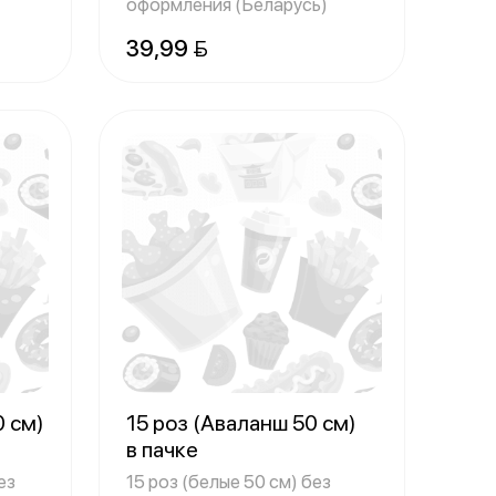
оформления (Беларусь)
39,99 
0 см)
15 роз (Аваланш 50 см)
в пачке
ез
15 роз (белые 50 см) без