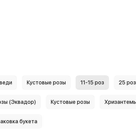
веди
Кустовые розы
11-15 роз
25 роз
озы (Эквадор)
Кустовые розы
Хризантем
аковка букета