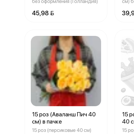
без оформления (Голландия)
см) 
(Гол
45,98 
39,
15 роз (Аваланш Пич 40
15 
см) в пачке
40 с
15 роз (персиковые 40 см)
15 р