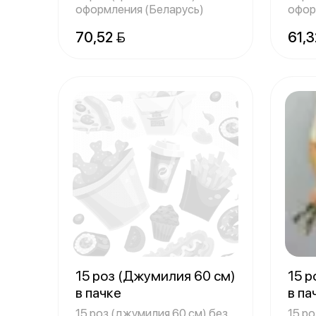
оформления (Беларусь)
офор
70,52 
61,3
15 роз (Джумилия 60 см)
15 р
в пачке
в па
15 роз (джумилия 60 см) без
15 ро