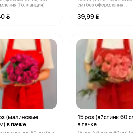
мления (Голландия)
см) без оформления
(Голландия)
40 
39,99 
оз (малиновые
15 роз (айспинк 60 с
м) в пачке
в пачке
з (малиновые 60 см) без
15 роз (айспинк 60 см) б