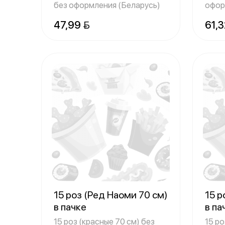
без оформления (Беларусь)
офор
47,99 
61,3
15 роз (Ред Наоми 70 см)
15 р
в пачке
в па
15 роз (красные 70 см) без
15 ро