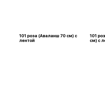
101 роза (Аваланш 70 см) с
101 ро
лентой
см) с 