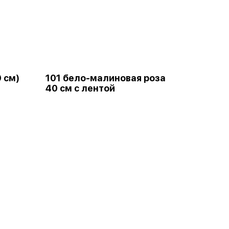
 см)
101 бело-малиновая роза
40 см с лентой