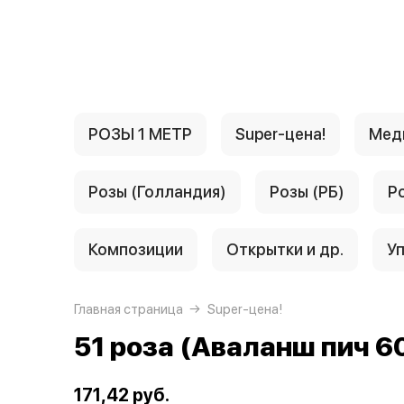
{{ textContacts }}
РОЗЫ 1 МЕТР
Super-цена!
Мед
Розы (Голландия)
Розы (РБ)
Р
Композиции
Открытки и др.
Уп
Главная страница
Super-цена!
51 роза (Аваланш пич 60
171,42 руб.