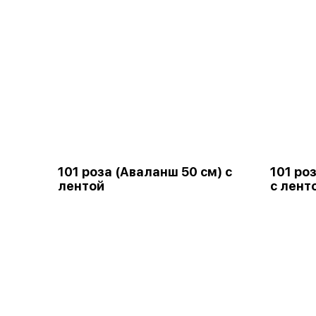
101 роза (Аваланш 50 см) с
101 ро
лентой
с лент