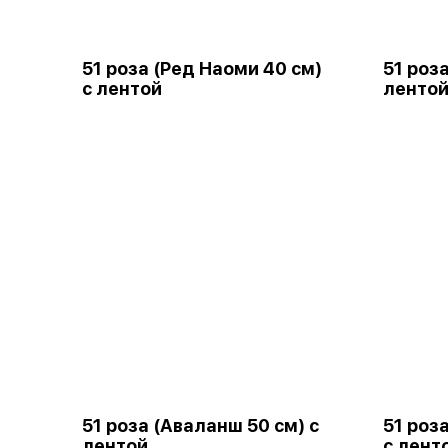
51 роза (Ред Наоми 40 см)
51 роз
с лентой
ленто
51 роза (Аваланш 50 см) с
51 роз
лентой
с лент