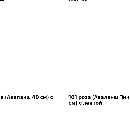
за (Аваланш 40 см) с
101 роза (Аваланш Пич
й
см) с лентой