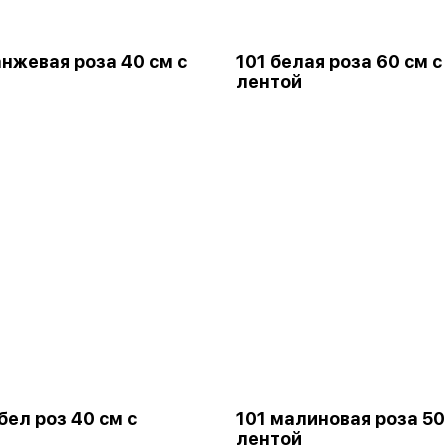
анжевая роза 40 см с
101 белая роза 60 см с
й
лентой
бел роз 40 см с
101 малиновая роза 50
й
лентой