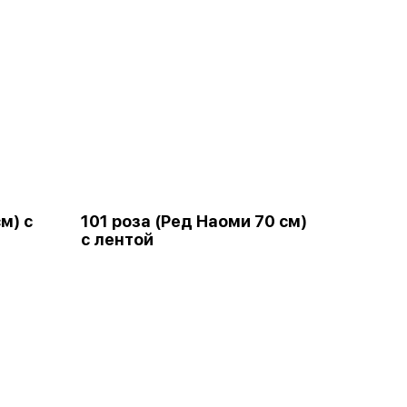
м) с
101 роза (Ред Наоми 70 см)
с лентой