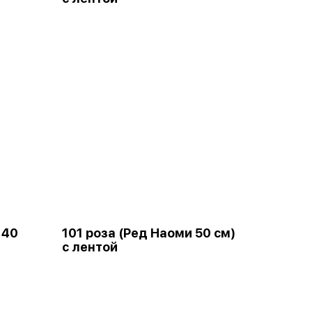
 40
101 роза (Ред Наоми 50 см)
с лентой