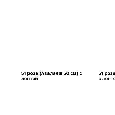
51 роза (Аваланш 50 см) с
51 роз
лентой
с лент