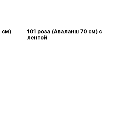
 см)
101 роза (Аваланш 70 см) с
лентой