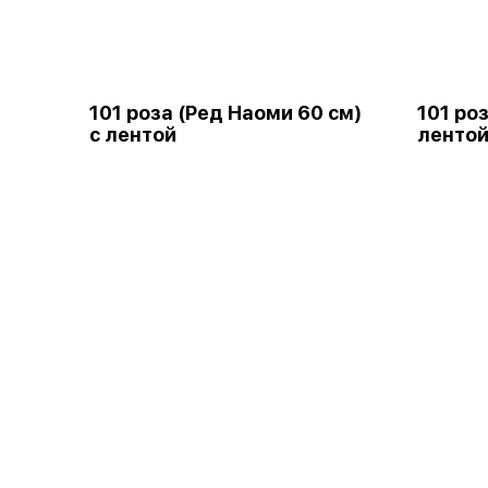
101 роза (Ред Наоми 60 см)
101 ро
с лентой
ленто