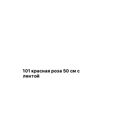
101 красная роза 50 см с
лентой