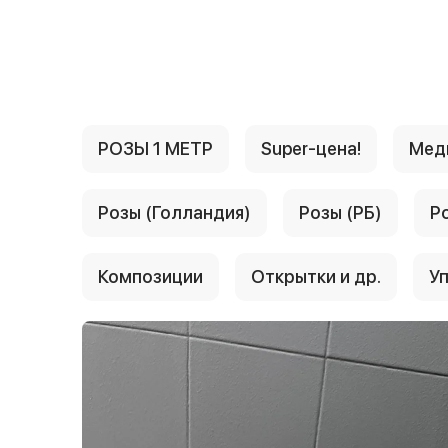
{{ textContacts }}
РОЗЫ 1 МЕТР
Super-цена!
Мед
Розы (Голландия)
Розы (РБ)
Р
Композиции
Открытки и др.
Уп