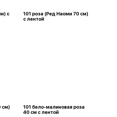
м) с
101 роза (Ред Наоми 70 см)
с лентой
 см)
101 бело-малиновая роза
40 см с лентой