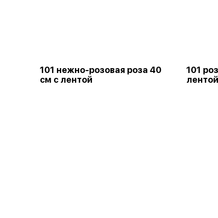
101 нежно-розовая роза 40
101 ро
см с лентой
ленто