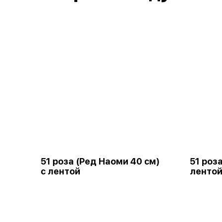
51 роза (Ред Наоми 40 см)
51 роз
с лентой
ленто