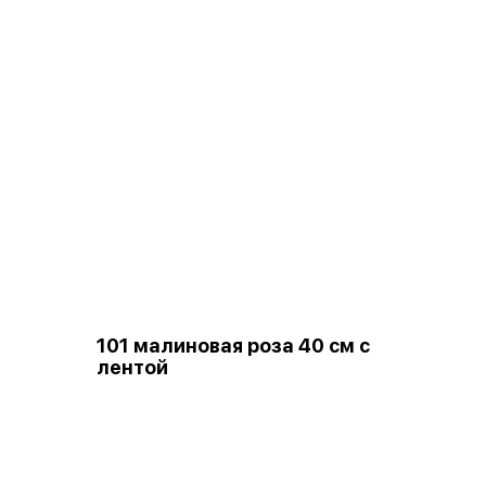
101 малиновая роза 40 см с
лентой