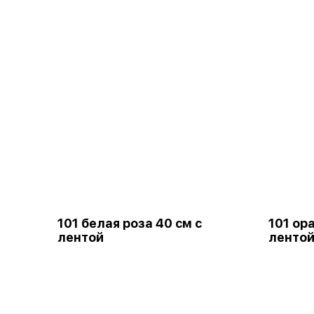
101 белая роза 40 см с
101 ор
лентой
ленто