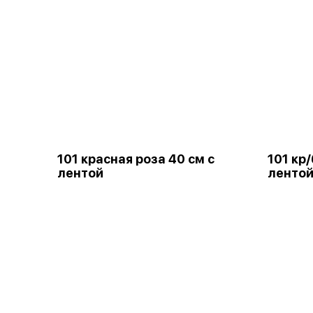
101 красная роза 40 см с
101 кр/
лентой
ленто