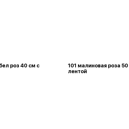
бел роз 40 см с
101 малиновая роза 50
й
лентой