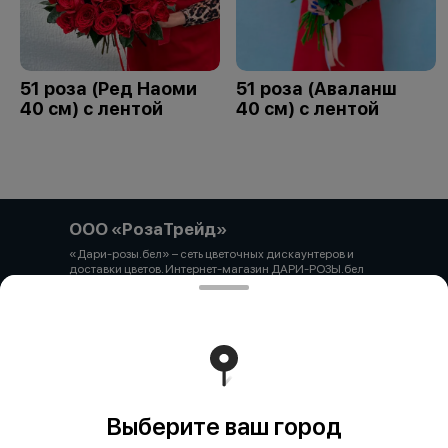
51 роза (Ред Наоми
51 роза (Аваланш
40 см) с лентой
40 см) с лентой
ООО «РозаТрейд»
«Дари-розы.бел» – сеть цветочных дискаунтеров и
доставки цветов. Интернет-магазин ДАРИ-РОЗЫ.бел
зарегистрирован 06.12.2021 № 524431 в Торговом
реестре РБ ООО «РозаТрейд» Юридический/почтовый
адрес: 210027, РБ, г. Витебск, пр-т Победы 9 оф.113
Свидетельство о государственной регистрации
выдано администрацией Первомайского района г.
Витебска от 12.10.2021 УНП 391926869 Мы принимаем
онлайн оплату. ВНИМАНИЕ перед оплатой уточняйте
наличие товара у менеджера.
Работает на эффективном ядре
Foodpicásso
ver. 3.2
Выберите ваш город