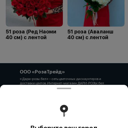
51 роза (Ред Наоми
51 роза (Аваланш
40 см) с лентой
40 см) с лентой
ООО «РозаТрейд»
«Дари-розы.бел» – сеть цветочных дискаунтеров и
доставки цветов. Интернет-магазин ДАРИ-РОЗЫ.бел
зарегистрирован 06.12.2021 № 524431 в Торговом
реестре РБ ООО «РозаТрейд» Юридический/почтовый
адрес: 210027, РБ, г. Витебск, пр-т Победы 9 оф.113
Свидетельство о государственной регистрации
выдано администрацией Первомайского района г.
Витебска от 12.10.2021 УНП 391926869 Мы принимаем
онлайн оплату. ВНИМАНИЕ перед оплатой уточняйте
наличие товара у менеджера.
Работает на эффективном ядре
Foodpicásso
ver. 3.2