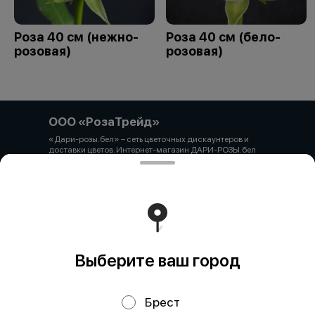
Роза 40 см (нежно-
Роза 40 см (бело-
розовая)
розовая)
ООО «РозаТрейд»
«Дари-розы.бел» – сеть цветочных дискаунтеров и
доставки цветов. Интернет-магазин ДАРИ-РОЗЫ.бел
зарегистрирован 06.12.2021 № 524431 в Торговом
реестре РБ ООО «РозаТрейд» Юридический/почтовый
адрес: 210027, РБ, г. Витебск, пр-т Победы 9 оф.113
Свидетельство о государственной регистрации
выдано администрацией Первомайского района г.
Витебска от 12.10.2021 УНП 391926869 Мы принимаем
онлайн оплату. ВНИМАНИЕ перед оплатой уточняйте
наличие товара у менеджера.
Работает на эффективном ядре
Foodpicásso
ver. 3.2
Выберите ваш город
Брест