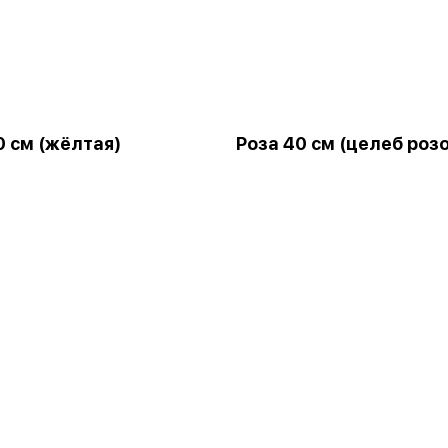
0 см (жёлтая)
Роза 40 см (целеб роз