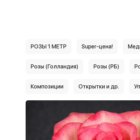
{{ textContacts }}
РОЗЫ 1 МЕТР
Super-цена!
Мед
Розы (Голландия)
Розы (РБ)
Р
Композиции
Открытки и др.
Уп