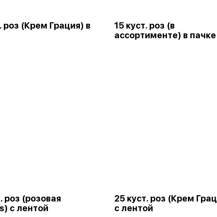
. роз (Крем Грация) в
15 куст. роз (в
ассортименте) в пачке
. роз (розовая
25 куст. роз (Крем Гра
s) с лентой
с лентой