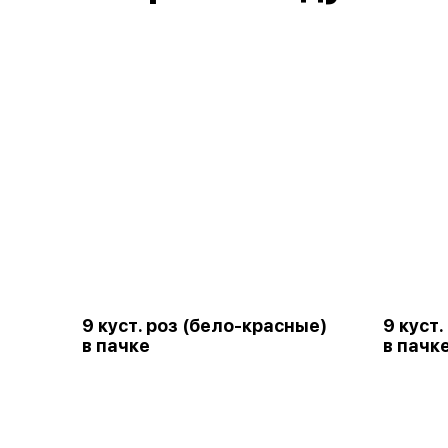
9 куст. роз (бело-красные)
9 куст
в пачке
в пачк