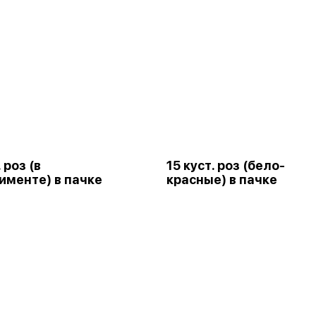
. роз (в
15 куст. роз (бело-
именте) в пачке
красные) в пачке