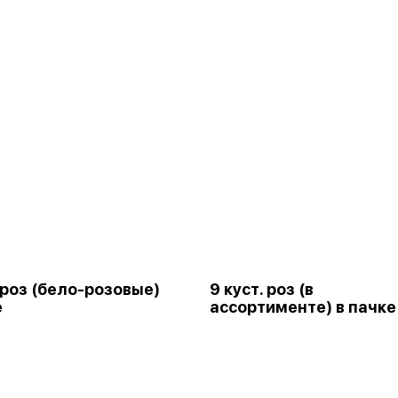
. роз (бело-розовые)
9 куст. роз (в
е
ассортименте) в пачке