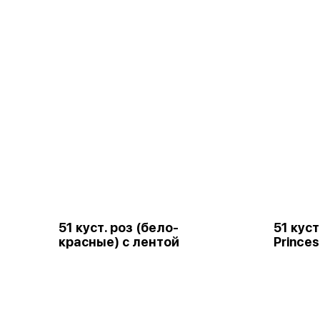
51 куст. роз (бело-
51 куст
красные) с лентой
Princes