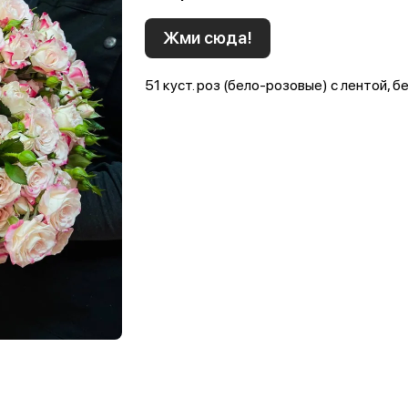
Жми сюда!
51 куст. роз (бело-розовые) с лентой, 