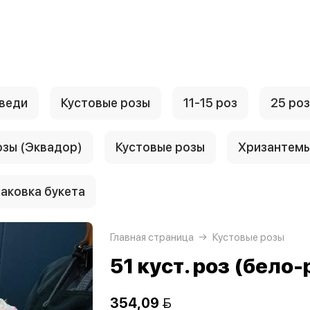
веди
Кустовые розы
11-15 роз
25 роз
озы (Эквадор)
Кустовые розы
Хризантем
аковка букета
Главная страница
Кустовые розы
51 куст. роз (бело
354,09 