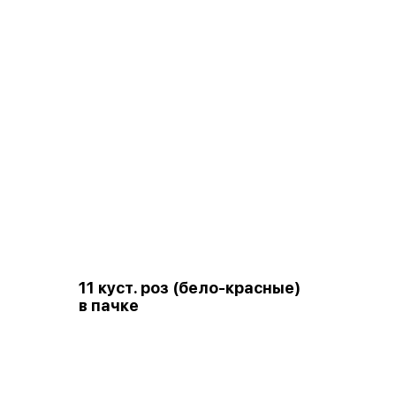
11 куст. роз (бело-красные)
в пачке