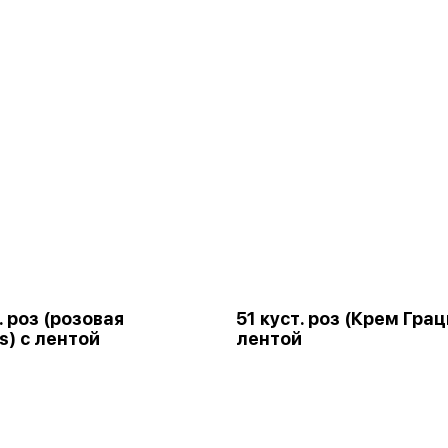
. роз (розовая
51 куст. роз (Крем Грац
s) с лентой
лентой