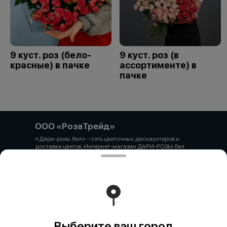
9 куст. роз (бело-
9 куст. роз (в
красные) в пачке
ассортименте) в
пачке
ООО «РозаТрейд»
«Дари-розы.бел» – сеть цветочных дискаунтеров и
доставки цветов. Интернет-магазин ДАРИ-РОЗЫ.бел
зарегистрирован 06.12.2021 № 524431 в Торговом
реестре РБ ООО «РозаТрейд» Юридический/почтовый
адрес: 210027, РБ, г. Витебск, пр-т Победы 9 оф.113
Свидетельство о государственной регистрации
выдано администрацией Первомайского района г.
Витебска от 12.10.2021 УНП 391926869 Мы принимаем
онлайн оплату. ВНИМАНИЕ перед оплатой уточняйте
наличие товара у менеджера.
Работает на эффективном ядре
Foodpicásso
ver. 3.2
Выберите ваш город