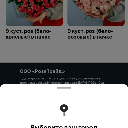
9 куст. роз (бело-
9 куст. роз (бело-
красные) в пачке
розовые) в пачке
ООО «РозаТрейд»
«Дари-розы.бел» – сеть цветочных дискаунтеров и
доставки цветов. Интернет-магазин ДАРИ-РОЗЫ.бел
зарегистрирован 06.12.2021 № 524431 в Торговом
реестре РБ ООО «РозаТрейд» Юридический/почтовый
адрес: 210027, РБ, г. Витебск, пр-т Победы 9 оф.113
Свидетельство о государственной регистрации
выдано администрацией Первомайского района г.
Витебска от 12.10.2021 УНП 391926869 Мы принимаем
онлайн оплату. ВНИМАНИЕ перед оплатой уточняйте
наличие товара у менеджера.
Работает на эффективном ядре
Foodpicásso
ver. 3.2
Выберите ваш город