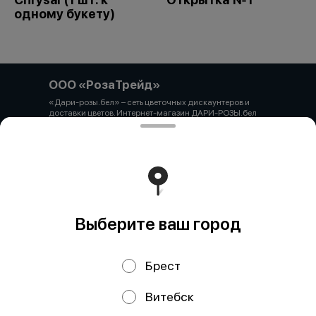
одному букету)
ООО «РозаТрейд»
«Дари-розы.бел» – сеть цветочных дискаунтеров и
доставки цветов. Интернет-магазин ДАРИ-РОЗЫ.бел
зарегистрирован 06.12.2021 № 524431 в Торговом
реестре РБ ООО «РозаТрейд» Юридический/почтовый
адрес: 210027, РБ, г. Витебск, пр-т Победы 9 оф.113
Свидетельство о государственной регистрации
выдано администрацией Первомайского района г.
Витебска от 12.10.2021 УНП 391926869 Мы принимаем
онлайн оплату. ВНИМАНИЕ перед оплатой уточняйте
наличие товара у менеджера.
Работает на эффективном ядре
Foodpicásso
ver. 3.2
Выберите ваш город
Брест
Политика конфиденциальности
Витебск
Публичная оферта