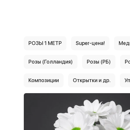
{{ textContacts }}
РОЗЫ 1 МЕТР
Super-цена!
Мед
Розы (Голландия)
Розы (РБ)
Р
Композиции
Открытки и др.
Уп