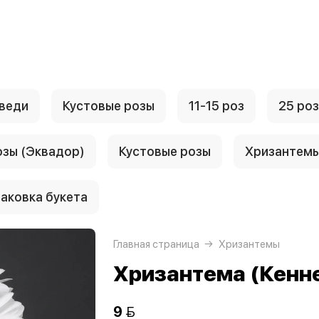
веди
Кустовые розы
11-15 роз
25 роз
озы (Эквадор)
Кустовые розы
Хризантем
аковка букета
Главная страница
Хризантемы
Хризантема (Кенн
9 