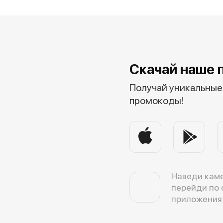
Скачай наше 
Получай уникальные 
промокоды!
Наведи каме
перейди по 
приложения