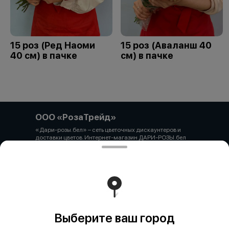
15 роз (Ред Наоми
15 роз (Аваланш 40
40 см) в пачке
см) в пачке
ООО «РозаТрейд»
«Дари-розы.бел» – сеть цветочных дискаунтеров и
доставки цветов. Интернет-магазин ДАРИ-РОЗЫ.бел
зарегистрирован 06.12.2021 № 524431 в Торговом
реестре РБ ООО «РозаТрейд» Юридический/почтовый
адрес: 210027, РБ, г. Витебск, пр-т Победы 9 оф.113
Свидетельство о государственной регистрации
выдано администрацией Первомайского района г.
Витебска от 12.10.2021 УНП 391926869 Мы принимаем
онлайн оплату. ВНИМАНИЕ перед оплатой уточняйте
наличие товара у менеджера.
Работает на эффективном ядре
Foodpicásso
ver. 3.2
Выберите ваш город