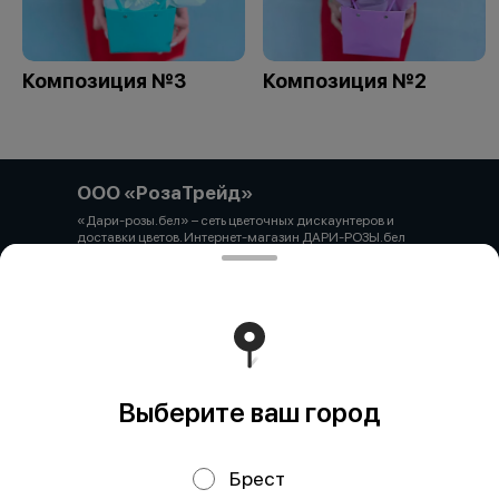
Композиция №3
Композиция №2
ООО «РозаТрейд»
«Дари-розы.бел» – сеть цветочных дискаунтеров и
доставки цветов. Интернет-магазин ДАРИ-РОЗЫ.бел
зарегистрирован 06.12.2021 № 524431 в Торговом
реестре РБ ООО «РозаТрейд» Юридический/почтовый
адрес: 210027, РБ, г. Витебск, пр-т Победы 9 оф.113
Свидетельство о государственной регистрации
выдано администрацией Первомайского района г.
Витебска от 12.10.2021 УНП 391926869 Мы принимаем
онлайн оплату. ВНИМАНИЕ перед оплатой уточняйте
наличие товара у менеджера.
Работает на эффективном ядре
Foodpicásso
ver. 3.2
Выберите ваш город
Брест