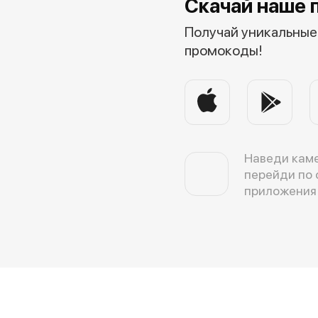
Скачай наше 
Получай уникальные 
промокоды!
Наведи каме
перейди по 
приложения