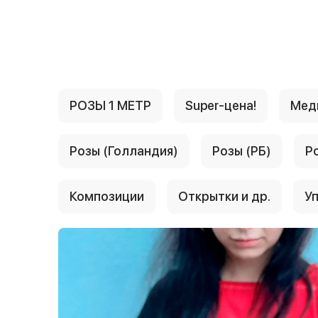
{{ textContacts }}
РОЗЫ 1 МЕТР
Super-цена!
Мед
Розы (Голландия)
Розы (РБ)
Р
Композиции
Открытки и др.
Уп