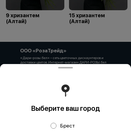
9 хризантем
15 хризантем
(Алтай)
(Алтай)
ООО «РозаТрейд»
«Дари-розы.бел» – сеть цветочных дискаунтеров и
доставки цветов. Интернет-магазин ДАРИ-РОЗЫ.бел
зарегистрирован 06.12.2021 № 524431 в Торговом
реестре РБ ООО «РозаТрейд» Юридический/почтовый
адрес: 210027, РБ, г. Витебск, пр-т Победы 9 оф.113
Свидетельство о государственной регистрации
выдано администрацией Первомайского района г.
Витебска от 12.10.2021 УНП 391926869 Мы принимаем
онлайн оплату. ВНИМАНИЕ перед оплатой уточняйте
наличие товара у менеджера.
Работает на эффективном ядре
Foodpicásso
ver. 3.2
Выберите ваш город
Брест