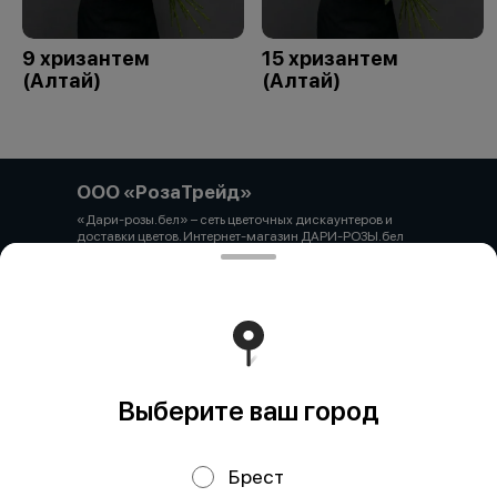
9 хризантем
15 хризантем
(Алтай)
(Алтай)
ООО «РозаТрейд»
«Дари-розы.бел» – сеть цветочных дискаунтеров и
доставки цветов. Интернет-магазин ДАРИ-РОЗЫ.бел
зарегистрирован 06.12.2021 № 524431 в Торговом
реестре РБ ООО «РозаТрейд» Юридический/почтовый
адрес: 210027, РБ, г. Витебск, пр-т Победы 9 оф.113
Свидетельство о государственной регистрации
выдано администрацией Первомайского района г.
Витебска от 12.10.2021 УНП 391926869 Мы принимаем
онлайн оплату. ВНИМАНИЕ перед оплатой уточняйте
наличие товара у менеджера.
Работает на эффективном ядре
Foodpicásso
ver. 3.2
Выберите ваш город
Брест