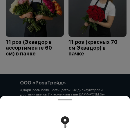
11 роз (Эквадор в
11 роз (красных 70
ассортименте 60
см Эквадор) в
см) в пачке
пачке
ООО «РозаТрейд»
«Дари-розы.бел» – сеть цветочных дискаунтеров и
доставки цветов. Интернет-магазин ДАРИ-РОЗЫ.бел
зарегистрирован 06.12.2021 № 524431 в Торговом
реестре РБ ООО «РозаТрейд» Юридический/почтовый
адрес: 210027, РБ, г. Витебск, пр-т Победы 9 оф.113
Свидетельство о государственной регистрации
выдано администрацией Первомайского района г.
Витебска от 12.10.2021 УНП 391926869 Мы принимаем
онлайн оплату. ВНИМАНИЕ перед оплатой уточняйте
наличие товара у менеджера.