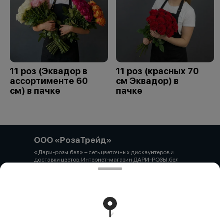
11 роз (Эквадор в
11 роз (красных 70
ассортименте 60
см Эквадор) в
см) в пачке
пачке
ООО «РозаТрейд»
«Дари-розы.бел» – сеть цветочных дискаунтеров и
доставки цветов. Интернет-магазин ДАРИ-РОЗЫ.бел
зарегистрирован 06.12.2021 № 524431 в Торговом
реестре РБ ООО «РозаТрейд» Юридический/почтовый
адрес: 210027, РБ, г. Витебск, пр-т Победы 9 оф.113
Свидетельство о государственной регистрации
выдано администрацией Первомайского района г.
Витебска от 12.10.2021 УНП 391926869 Мы принимаем
онлайн оплату. ВНИМАНИЕ перед оплатой уточняйте
наличие товара у менеджера.