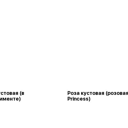
устовая (в
Роза кустовая (розова
именте)
Princess)