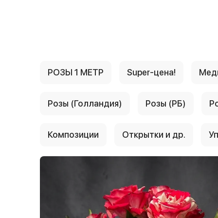
{{ textContacts }}
РОЗЫ 1 МЕТР
Super-цена!
Мед
Розы (Голландия)
Розы (РБ)
Р
Композиции
Открытки и др.
Уп