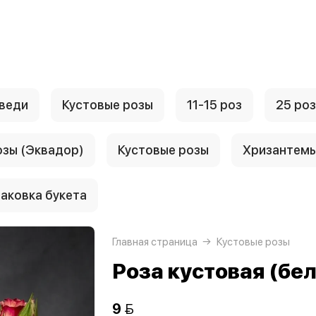
веди
Кустовые розы
11-15 роз
25 роз
озы (Эквадор)
Кустовые розы
Хризантем
аковка букета
Главная страница
Кустовые розы
Роза кустовая (бе
9 