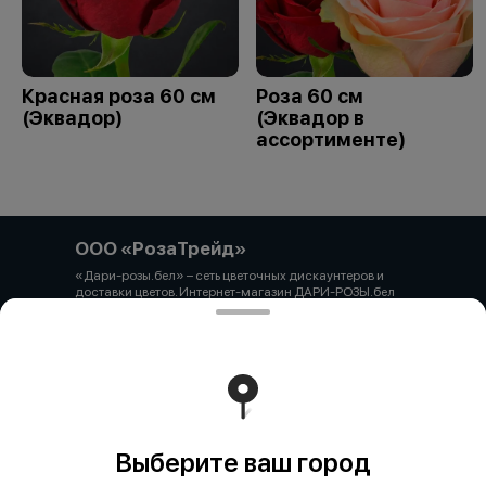
Красная роза 60 см
Роза 60 см
(Эквадор)
(Эквадор в
ассортименте)
ООО «РозаТрейд»
«Дари-розы.бел» – сеть цветочных дискаунтеров и
доставки цветов. Интернет-магазин ДАРИ-РОЗЫ.бел
зарегистрирован 06.12.2021 № 524431 в Торговом
реестре РБ ООО «РозаТрейд» Юридический/почтовый
адрес: 210027, РБ, г. Витебск, пр-т Победы 9 оф.113
Свидетельство о государственной регистрации
выдано администрацией Первомайского района г.
Витебска от 12.10.2021 УНП 391926869 Мы принимаем
онлайн оплату. ВНИМАНИЕ перед оплатой уточняйте
наличие товара у менеджера.
Работает на эффективном ядре
Foodpicásso
ver. 3.2
Выберите ваш город