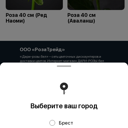
Роза 40 см (Ред
Роза 40 см
Наоми)
(Аваланш)
ООО «РозаТрейд»
«Дари-розы.бел» – сеть цветочных дискаунтеров и
доставки цветов. Интернет-магазин ДАРИ-РОЗЫ.бел
зарегистрирован 06.12.2021 № 524431 в Торговом
реестре РБ ООО «РозаТрейд» Юридический/почтовый
адрес: 210027, РБ, г. Витебск, пр-т Победы 9 оф.113
Свидетельство о государственной регистрации
выдано администрацией Первомайского района г.
Витебска от 12.10.2021 УНП 391926869 Мы принимаем
онлайн оплату. ВНИМАНИЕ перед оплатой уточняйте
наличие товара у менеджера.
Работает на эффективном ядре
Foodpicásso
ver. 3.2
Выберите ваш город
Брест