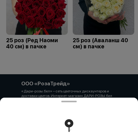
25 роз (Ред Наоми
25 роз (Аваланш 40
40 см) в пачке
см) в пачке
ООО «РозаТрейд»
«Дари-розы.бел» – сеть цветочных дискаунтеров и
доставки цветов. Интернет-магазин ДАРИ-РОЗЫ.бел
зарегистрирован 06.12.2021 № 524431 в Торговом
реестре РБ ООО «РозаТрейд» Юридический/почтовый
адрес: 210027, РБ, г. Витебск, пр-т Победы 9 оф.113
Свидетельство о государственной регистрации
выдано администрацией Первомайского района г.
Витебска от 12.10.2021 УНП 391926869 Мы принимаем
онлайн оплату. ВНИМАНИЕ перед оплатой уточняйте
наличие товара у менеджера.