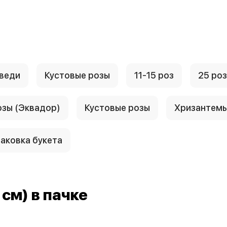
веди
Кустовые розы
11-15 роз
25 роз
озы (Эквадор)
Кустовые розы
Хризантем
аковка букета
см) в пачке