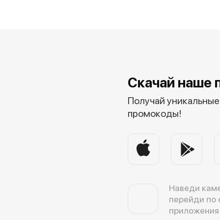
Скачай наше 
Получай уникальные 
промокоды!
Наведи каме
перейди по 
приложения