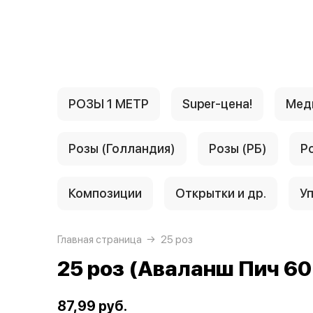
{{ textContacts }}
РОЗЫ 1 МЕТР
Super-цена!
Мед
Розы (Голландия)
Розы (РБ)
Р
Композиции
Открытки и др.
Уп
Главная страница
25 роз
25 роз (Аваланш Пич 60 
87,99 руб.