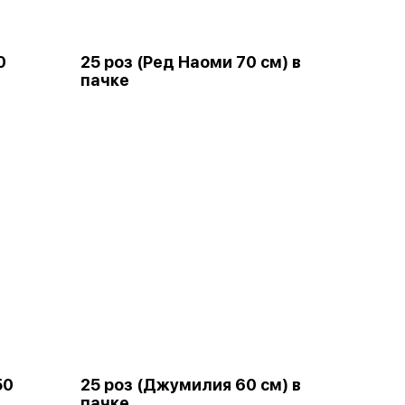
0
25 роз (Ред Наоми 70 см) в
пачке
50
25 роз (Джумилия 60 см) в
пачке