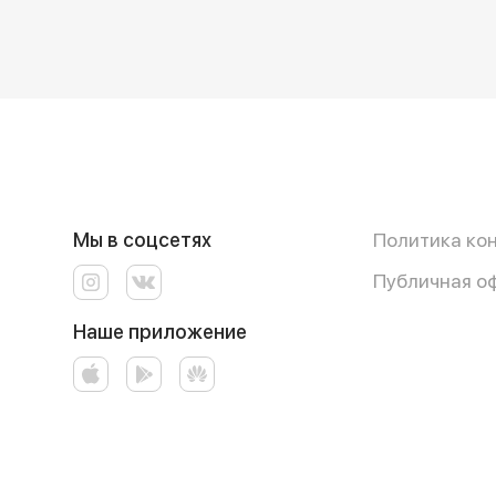
Мы в соцсетях
Политика ко
Публичная о
Наше приложение
Работает на эффективном ядре
Foodpicásso
ver. 3.3