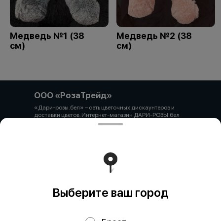
Медведь №1 (38
Медведь №2 (38
см)
см)
ООО «РозаТрейд»
«Дари-розы.бел» – сеть цветочных дискаунтеров и
доставки цветов. Интернет-магазин ДАРИ-РОЗЫ.бел
зарегистрирован 06.12.2021 № 524431 в Торговом
реестре РБ ООО «РозаТрейд» Юридический/почтовый
адрес: 210027, РБ, г. Витебск, пр-т Победы 9 оф.113
Свидетельство о государственной регистрации
выдано администрацией Первомайского района г.
Витебска от 12.10.2021 УНП 391926869 Мы принимаем
онлайн оплату. ВНИМАНИЕ перед оплатой уточняйте
наличие товара у менеджера.
Работает на эффективном ядре
Foodpicásso
ver. 3.2
Выберите ваш город