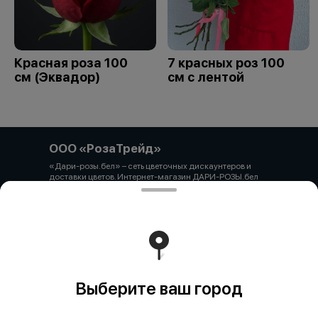
Красная роза 100
7 красных роз 100
см (Эквадор)
см с лентой
ООО «РозаТрейд»
«Дари-розы.бел» – сеть цветочных дискаунтеров и
доставки цветов. Интернет-магазин ДАРИ-РОЗЫ.бел
зарегистрирован 06.12.2021 № 524431 в Торговом
реестре РБ ООО «РозаТрейд» Юридический/почтовый
адрес: 210027, РБ, г. Витебск, пр-т Победы 9 оф.113
Свидетельство о государственной регистрации
выдано администрацией Первомайского района г.
Витебска от 12.10.2021 УНП 391926869 Мы принимаем
онлайн оплату. ВНИМАНИЕ перед оплатой уточняйте
наличие товара у менеджера.
Работает на эффективном ядре
Foodpicásso
ver. 3.2
Выберите ваш город