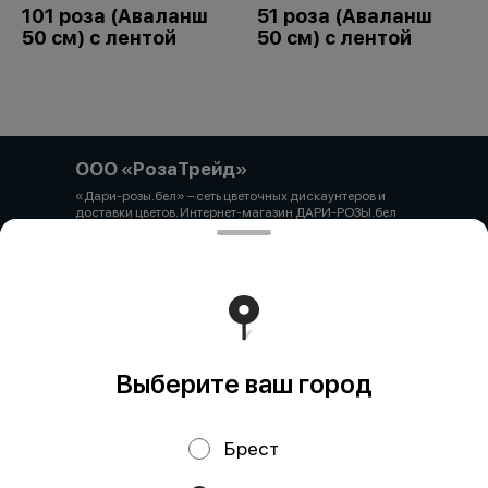
101 роза (Аваланш
51 роза (Аваланш
50 см) с лентой
50 см) с лентой
ООО «РозаТрейд»
«Дари-розы.бел» – сеть цветочных дискаунтеров и
доставки цветов. Интернет-магазин ДАРИ-РОЗЫ.бел
зарегистрирован 06.12.2021 № 524431 в Торговом
реестре РБ ООО «РозаТрейд» Юридический/почтовый
адрес: 210027, РБ, г. Витебск, пр-т Победы 9 оф.113
Свидетельство о государственной регистрации
выдано администрацией Первомайского района г.
Витебска от 12.10.2021 УНП 391926869 Мы принимаем
онлайн оплату. ВНИМАНИЕ перед оплатой уточняйте
наличие товара у менеджера.
Работает на эффективном ядре
Foodpicásso
ver. 3.2
Выберите ваш город
Брест