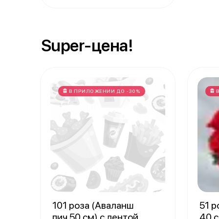
Super-цена!
В ПРИЛОЖЕНИИ ДО -30%
101 роза (Аваланш
51 р
пич 50 см) с лентой
40 с