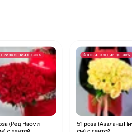
В ПРИЛОЖЕНИИ ДО -30%
В ПРИЛОЖЕНИИ ДО -30%
оза (Ред Наоми
51 роза (Аваланш Пи
м) с лентой
см) с лентой