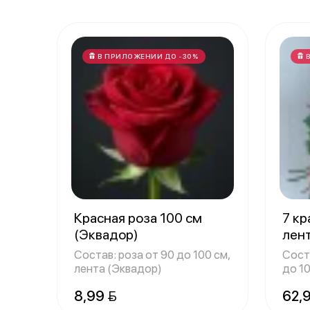
В ПРИЛОЖЕНИИ ДО -30%
Красная роза 100 см
7 кр
(Эквадор)
лен
Состав: роза от 90 до 100 см,
Соста
лента (Эквадор)
до 10
(Экв
8,99 
62,