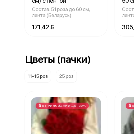
см) с лентой
50 с
Состав: 51 роза до 60 см,
Соста
лента (Беларусь)
лент
171,42 
305
Цветы (пачки)
11-15 роз
25 роз
В ПРИЛОЖЕНИИ ДО -30%