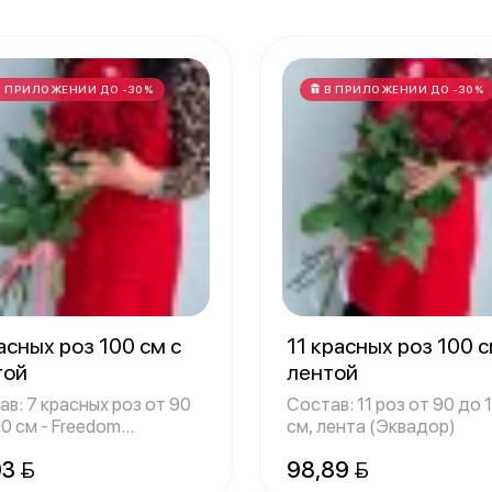
В ПРИЛОЖЕНИИ ДО -30%
В ПРИЛОЖЕНИИ ДО -30%
асных роз 100 см с
11 красных роз 100 с
той
лентой
в: 7 красных роз от 90
Состав: 11 роз от 90 до 
0 см - Freedom
см, лента (Эквадор)
адор)
93 
98,89 