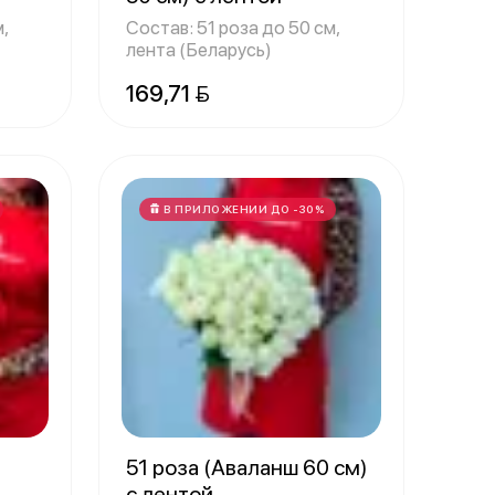
м,
Состав: 51 роза до 50 см,
лента (Беларусь)
169,71 
В ПРИЛОЖЕНИИ ДО -30%
51 роза (Аваланш 60 см)
с лентой