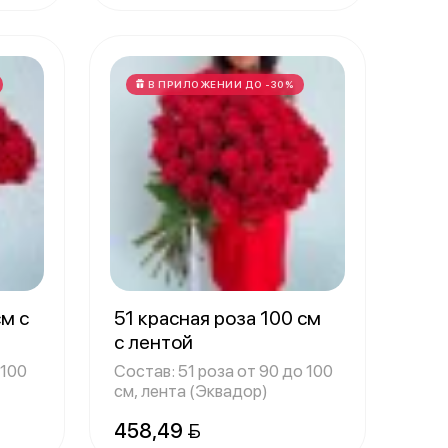
В ПРИЛОЖЕНИИ ДО -30%
см с
51 красная роза 100 см
с лентой
 100
Состав: 51 роза от 90 до 100
см, лента (Эквадор)
458,49 