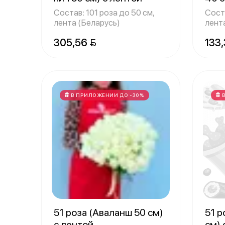
Состав: 101 роза до 50 см,
Соста
лента (Беларусь)
лент
305,56 
133,
В ПРИЛОЖЕНИИ ДО -30%
51 роза (Аваланш 50 см)
51 р
с лентой
см) 