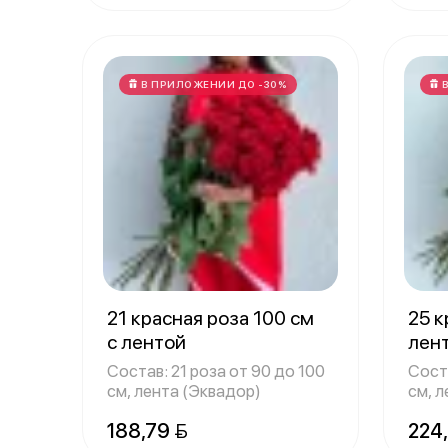
В ПРИЛОЖЕНИИ ДО -30%
21 красная роза 100 см
25 к
с лентой
лен
Состав: 21 роза от 90 до 100
Соста
см, лента (Эквадор)
см, 
188,79 
224