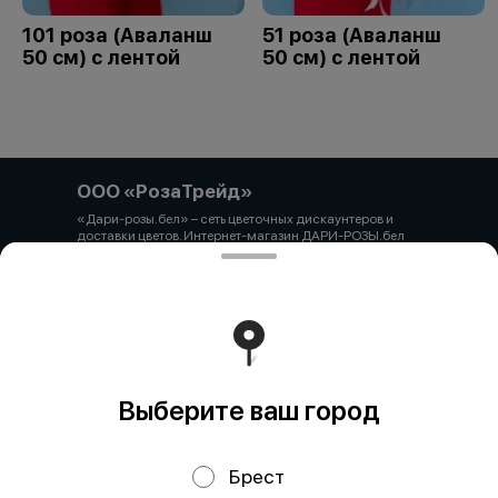
101 роза (Аваланш
51 роза (Аваланш
50 см) с лентой
50 см) с лентой
ООО «РозаТрейд»
«Дари-розы.бел» – сеть цветочных дискаунтеров и
доставки цветов. Интернет-магазин ДАРИ-РОЗЫ.бел
зарегистрирован 06.12.2021 № 524431 в Торговом
реестре РБ ООО «РозаТрейд» Юридический/почтовый
адрес: 210027, РБ, г. Витебск, пр-т Победы 9 оф.113
Свидетельство о государственной регистрации
выдано администрацией Первомайского района г.
Витебска от 12.10.2021 УНП 391926869 Мы принимаем
онлайн оплату. ВНИМАНИЕ перед оплатой уточняйте
наличие товара у менеджера.
Работает на эффективном ядре
Foodpicásso
ver. 3.2
Выберите ваш город
Брест