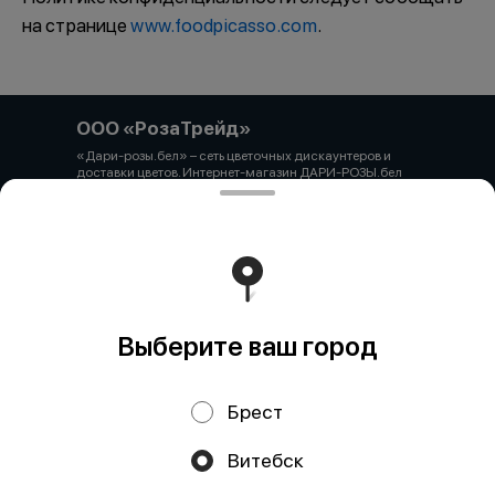
на странице
www.foodpicasso.com
.
ООО «РозаТрейд»
«Дари-розы.бел» – сеть цветочных дискаунтеров и
доставки цветов. Интернет-магазин ДАРИ-РОЗЫ.бел
зарегистрирован 06.12.2021 № 524431 в Торговом
реестре РБ ООО «РозаТрейд» Юридический/почтовый
адрес: 210027, РБ, г. Витебск, пр-т Победы 9 оф.113
Свидетельство о государственной регистрации
выдано администрацией Первомайского района г.
Витебска от 12.10.2021 УНП 391926869 Мы принимаем
онлайн оплату. ВНИМАНИЕ перед оплатой уточняйте
наличие товара у менеджера.
Работает на эффективном ядре
Foodpicásso
ver. 3.2
Выберите ваш город
Брест
Политика конфиденциальности
Витебск
Публичная оферта